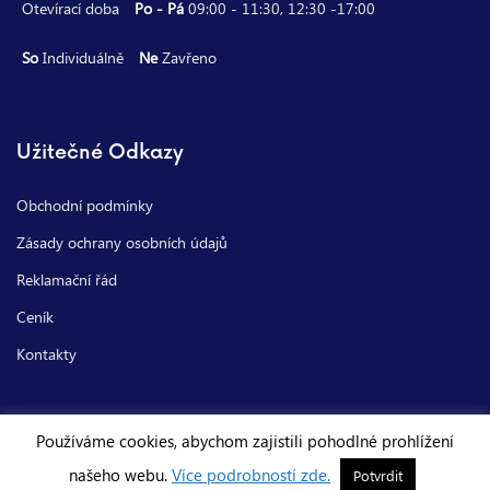
Otevírací doba
Po - Pá
09:00 - 11:30, 12:30 -17:00
So
Individuálně
Ne
Zavřeno
Užitečné Odkazy
Obchodní podmínky
Zásady ochrany osobních údajů
Reklamační řád
Ceník
Kontakty
Používáme cookies, abychom zajistili pohodlné prohlížení
našeho webu.
Více podrobností zde.
© Copyright 2026 |
iPhone Liberec
| All right reserved.
Potvrdit