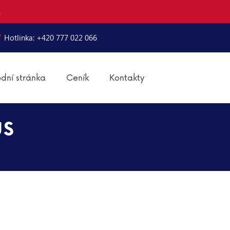
.
Hotlinka: +420 777 022 066
dní stránka
Ceník
Kontakty
us