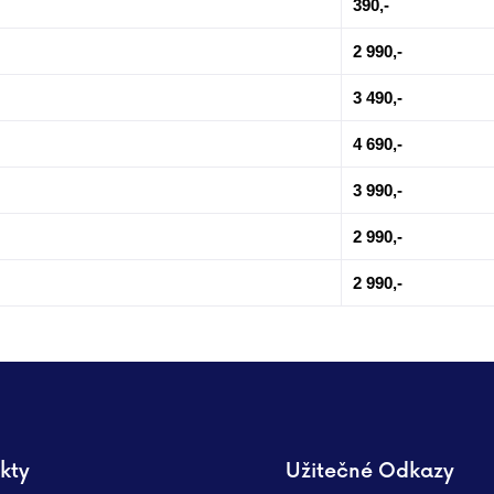
390,-
2 990,-
3 490,-
4 690,-
3 990,-
2 990,-
2 990,-
kty
Užitečné Odkazy