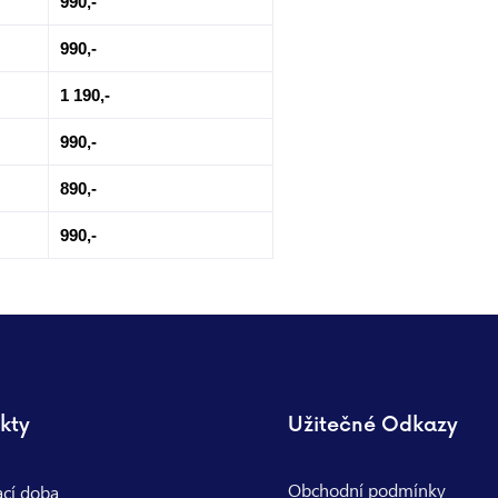
990,-
990,-
1 190,-
990,-
890,-
990,-
kty
Užitečné Odkazy
Obchodní podmínky
ací doba