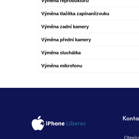
Výměna reproduktoru
Výměna tlačítka zapínaní/zvuku
Výměna zadní kamery
Výměna přední kamery
Výměna sluchátka
Výměna mikrofonu
Konta
Otevír