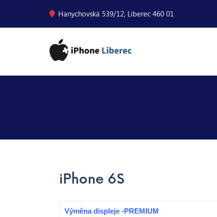
Hanychovská 539/12, Liberec 460 01
iPhone 6S
Výměna displeje -PREMIUM