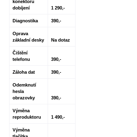
konektoru
dobíjení
1 290,-
Diagnostika
390,-
Oprava
základní desky
Na dotaz
Čištění
telefonu
390,-
Záloha dat
390,-
Odemknutí
hesla
obrazovky
390,-
Výměna
reproduktoru
1 490,-
Výměna
tlačítka