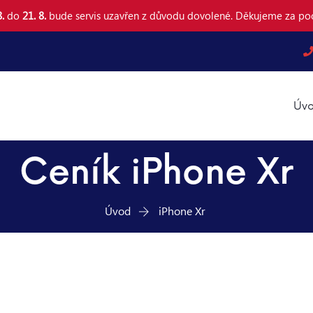
.
do
21. 8.
bude servis uzavřen z důvodu dovolené. Děkujeme za po
Úvo
Ceník iPhone Xr
Úvod
iPhone Xr