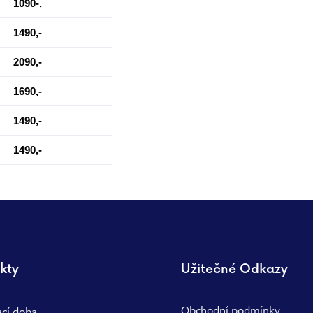
1090-,
1490,-
2090,-
1690,-
1490,-
1490,-
kty
Užitečné Odkazy
Obchodní podmínky
ací doba