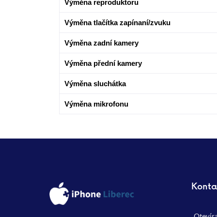
Výměna reproduktoru
Výměna tlačítka zapínaní/zvuku
Výměna zadní kamery
Výměna přední kamery
Výměna sluchátka
Výměna mikrofonu
Konta
Otevír