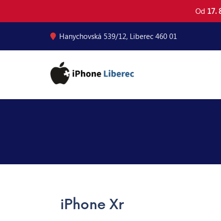
Od
17. 8
Hanychovská 539/12, Liberec 460 01
iPhone Xr