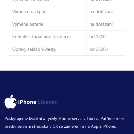
Výměna trackpad
na dotázání
Výměna baterie
na dotázání
Kontakt s kapalinou (oxidace)
od 1500,-
Opravy základní desky
od 2500,-
Poskytujeme kvalitní a rychlý iPhone servis v Liberci. Patříme mezi
přední servisní střediska v ČR se zaměřením na Apple iPhone.