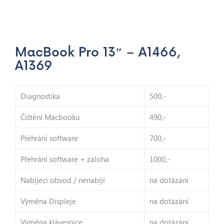
MacBook Pro 13″ – A1466,
A1369
Diagnostika
500,-
Čištění Macbooku
490,-
Přehrání software
700,-
Přehrání software + záloha
1000,-
Nabíjecí obvod / nenabíjí
na dotázání
Výměna Displeje
na dotázání
Výměna klávesnice
na dotázání