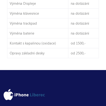
Výměna Displeje
na dotázání
Výměna klávesnice
na dotázání
Výměna trackpad
na dotázání
Výměna baterie
na dotázání
Kontakt s kapalinou (oxidace)
od 1500,-
Opravy základní desky
od 2500,-