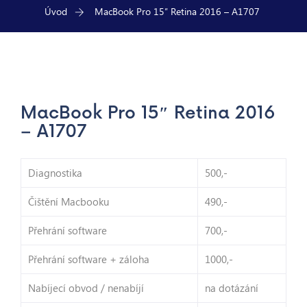
Úvod
MacBook Pro 15″ Retina 2016 – A1707
MacBook Pro 15″ Retina 2016
– A1707
Diagnostika
500,-
Čištění Macbooku
490,-
Přehrání software
700,-
Přehrání software + záloha
1000,-
Nabíjecí obvod / nenabíjí
na dotázání