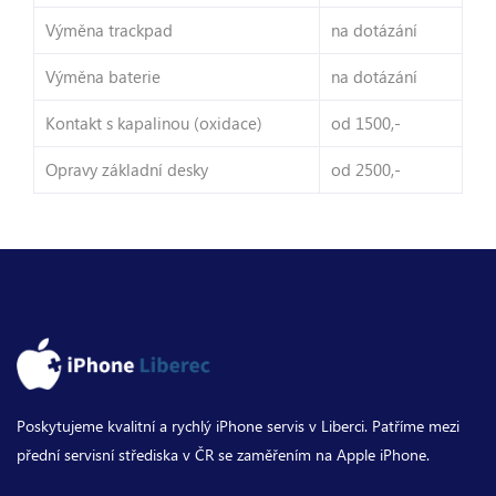
Výměna trackpad
na dotázání
Výměna baterie
na dotázání
Kontakt s kapalinou (oxidace)
od 1500,-
Opravy základní desky
od 2500,-
Poskytujeme kvalitní a rychlý iPhone servis v Liberci. Patříme mezi
přední servisní střediska v ČR se zaměřením na Apple iPhone.